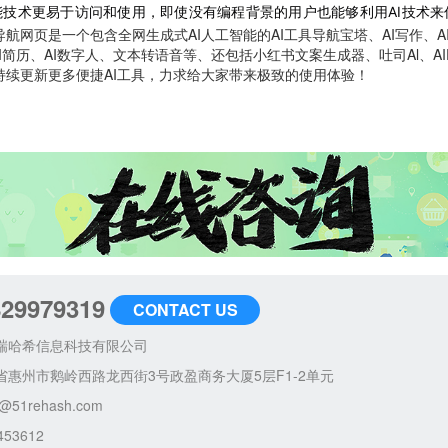
让人工智能技术更易于访问和使用，即使没有编程背景的用户也能够利用AI技
网页是一个包含全网生成式AI人工智能的AI工具导航宝塔、AI写作、AI绘
AI简历、AI数字人、文本转语音等、还包括小红书文案生成器、吐司Al、AIPP
持续更新更多便捷AI工具，力求给大家带来极致的使用体验！
829979319
CONTACT US
瑞哈希信息科技有限公司
省惠州市鹅岭西路龙西街3号政盈商务大厦5层F1-2单元
@51rehash.com
453612