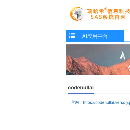
AI应用平台
codenullai
官网：https://codenullai.versoly.